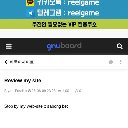
바둑이사이트
Review my site
Bryant Fosdick
26-06-09 23:28
1,001
0
본문
Stop by my web-site ::
sabong bet