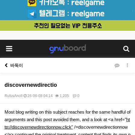
바둑이
discovernewdirectio
RufusAnoli
26-06-08 04:14
1,205
0
본문
Most blog writing on this subject reaches for the same handful of
arguments and this post avoided them, and a look at <a href="
ht
tp://discovernewdirectionnow.click"
/>discovernewdirectionnow
</a> continued the original treatment, content that finds its own p