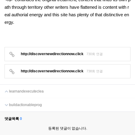
ath through territory other writers have flattened is content with r
eal authorial energy and this site has plenty of that distinctive en
ergy.
http://discovernewdirectionnow.click
730회 연결
http://discovernewdirectionnow.click
738회 연결
learnandexecuteclea
buildactionableprog
댓글목록
0
등록된 댓글이 없습니다.