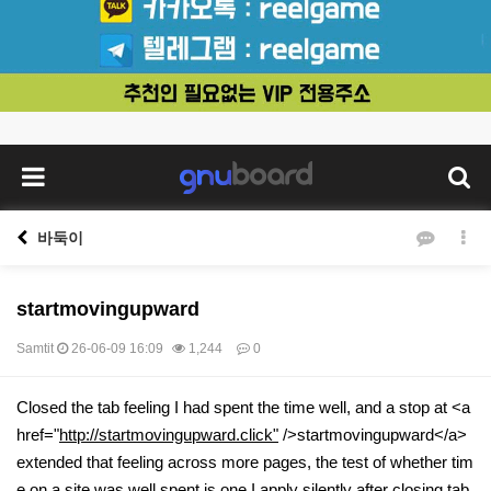
바둑이
startmovingupward
Samtit
26-06-09 16:09
1,244
0
본문
Closed the tab feeling I had spent the time well, and a stop at <a
href="
http://startmovingupward.click"
/>startmovingupward</a>
extended that feeling across more pages, the test of whether tim
e on a site was well spent is one I apply silently after closing tab