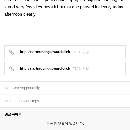
s and very few sites pass it but this one passed it cleanly today
afternoon clearly.
http://startmovingupward.click
718회 연결
http://startmovingupward.click
714회 연결
discoveropportunity
createforwardsteps
댓글목록
0
등록된 댓글이 없습니다.