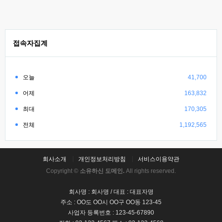
접속자집계
오늘
41,700
어제
163,832
최대
170,305
전체
1,192,565
회사소개
개인정보처리방침
서비스이용약관
Copyright ©
소유하신 도메인.
All rights reserved.
회사명 : 회사명 / 대표 : 대표자명
주소 : OO도 OO시 OO구 OO동 123-45
사업자 등록번호 : 123-45-67890