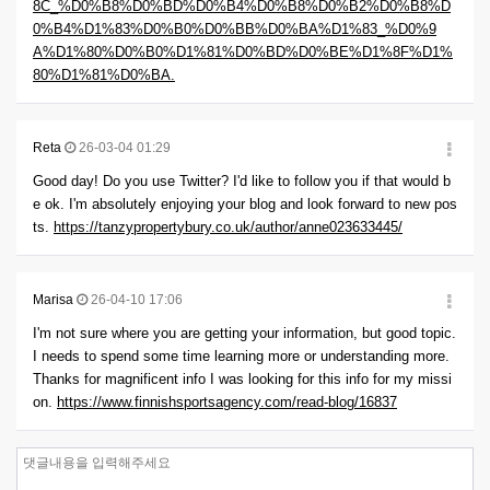
8C_%D0%B8%D0%BD%D0%B4%D0%B8%D0%B2%D0%B8%D
0%B4%D1%83%D0%B0%D0%BB%D0%BA%D1%83_%D0%9
A%D1%80%D0%B0%D1%81%D0%BD%D0%BE%D1%8F%D1%
80%D1%81%D0%BA.
Reta
26-03-04 01:29
Good day! Do you use Twitter? I'd like to follow you if that would b
e ok. I'm absolutely enjoying your blog and look forward to new pos
ts.
https://tanzypropertybury.co.uk/author/anne023633445/
Marisa
26-04-10 17:06
I'm not sure where you are getting your information, but good topic.
I needs to spend some time learning more or understanding more.
Thanks for magnificent info I was looking for this info for my missi
on.
https://www.finnishsportsagency.com/read-blog/16837