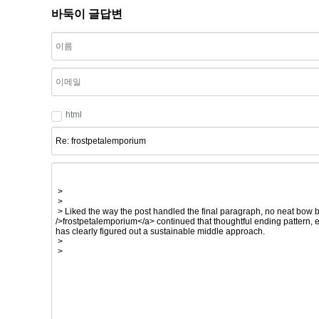
바둑이 글답변
html