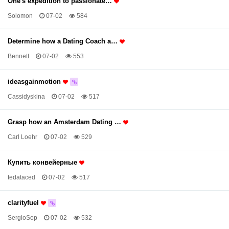
One's expedition to passionate…
Solomon
07-02
584
Determine how a Dating Coach a…
Bennett
07-02
553
ideasgainmotion
Cassidyskina
07-02
517
Grasp how an Amsterdam Dating …
Carl Loehr
07-02
529
Купить конвейерные
tedataced
07-02
517
clarityfuel
SergioSop
07-02
532