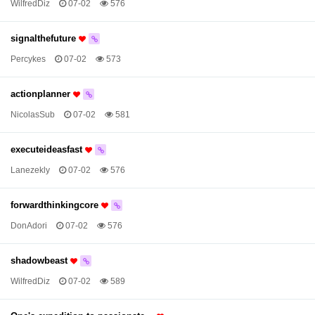
WilfredDiz
07-02
576
signalthefuture
Percykes
07-02
573
actionplanner
NicolasSub
07-02
581
executeideasfast
Lanezekly
07-02
576
forwardthinkingcore
DonAdori
07-02
576
shadowbeast
WilfredDiz
07-02
589