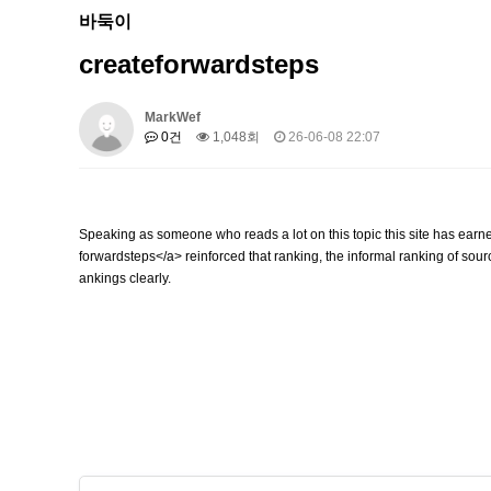
바둑이
createforwardsteps
MarkWef
0건
1,048회
26-06-08 22:07
Speaking as someone who reads a lot on this topic this site has earne
forwardsteps</a> reinforced that ranking, the informal ranking of sourc
ankings clearly.