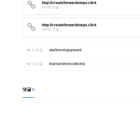
http://createforwardsteps.click
694회 연결
http://createforwardsteps.click
698회 연결
이전글
startmovingupward
다음글
learnandexecuteclea
댓글
0